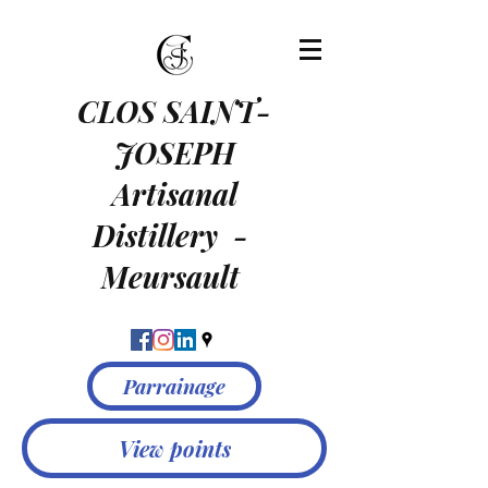
CLOS SAINT-
JOSEPH
Artisanal
Distillery
-
Meursault
Parrainage
View points