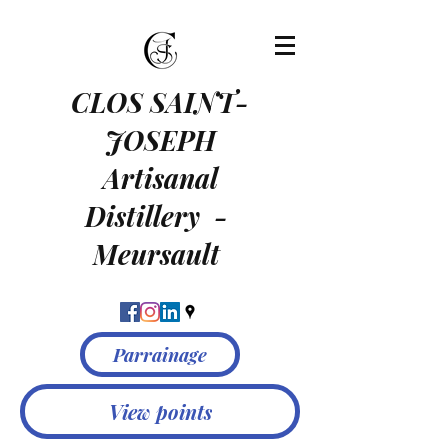
CLOS SAINT-
JOSEPH
Artisanal
Distillery
-
Meursault
Parrainage
View points