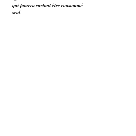
qui pourra surtout être consommé
seul.
Cocktail Spiritueux Paris 2021 -
Meilleure liqueur 2021
Distillery of Clos Saint
Josep
h
Artisan - Distiller
ALCOHOL ABUSE IS DANGEROUS FOR
HEALTH. OUR PRODUCTS ARE TO BE
CONSUMED WITH MODERATION. SITE