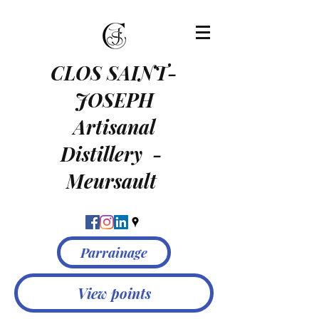
CLOS SAINT-
JOSEPH
Artisanal
Distillery
-
Meursault
Parrainage
View points