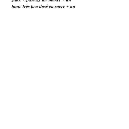
tonic très peu dosé en sucre + un
trait de liqueur de Cassis du Clos...
c'est prêt !
Distillery of Clos Saint
Josep
h
Artisan - Distiller
ALCOHOL ABUSE IS DANGEROUS FOR
HEALTH. OUR PRODUCTS ARE TO BE
CONSUMED WITH MODERATION. SITE