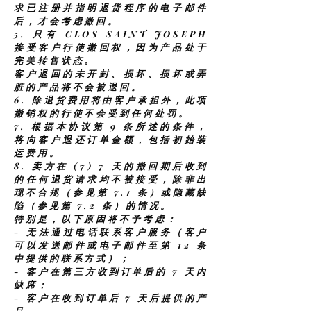
求已注册并指明退货程序的电子邮件
后，才会考虑撤回。
5.
只有 CLOS SAINT JOSEPH
接受客户行使撤回权，因为产品处于
完美转售状态。
客户退回的未开封、损坏、损坏或弄
脏的产品将不会被退回。
6.
除退货费用将由客户承担外，此项
撤销权的行使不会受到任何处罚。
7.
根据本协议第 9 条所述的条件，
将向客户退还订单金额，包括初始装
运费用。
8.
卖方在 (7) 7 天的撤回期后收到
的任何退货请求均不被接受，除非出
现不合规（参见第 7.1 条）或隐藏缺
陷（参见第 7.2 条）的情况。
特别是，以下原因将不予考虑：
- 无法通过电话联系客户服务（客户
可以发送邮件或电子邮件至第 12 条
中提供的联系方式）；
- 客户在第三方收到订单后的 7 天内
缺席；
- 客户在收到订单后 7 天后提供的产
品。