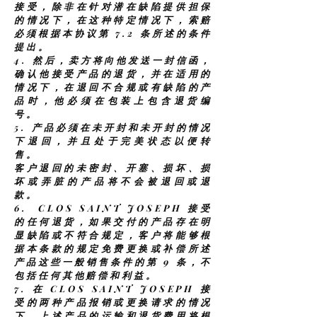
接受，除非在针对潜在缺陷提供担保
的情况下，在这种特定情况下，索赔
必须根据本协议第 7.2 条所述的条件
提出。
4.
然后，卖方将向他发送一封信函，
确认他接受产品的退货，并在适用的
情况下，在退回不合规或有缺陷的产
品时，他必须在包装上包含退货编
号。
5.
产品必须在未开封和未开封的情况
下退回，并且处于完美状态以便转
售。
客户退回的未密封、开塞、损坏、损
坏或弄脏的产品将不会被退回或退
款。
6.
CLOS SAINT JOSEPH 接受
的任何退货，如果交付的产品存在明
显缺陷或不符合规定，客户将能够根
据本条款的规定免费更换或补偿所述
产品这些一般销售条件的第 9 条，不
包括任何其他赔偿和利益。
7.
在 CLOS SAINT JOSEPH 接
受的两种产品报销或更换请求的情况
下，上述产品的运输和退货费用将根