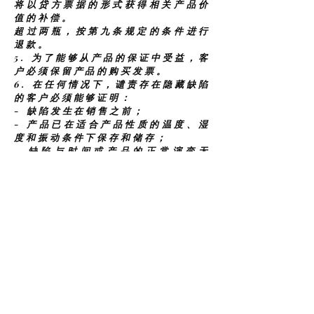
将以贷方票据的形式获得相关产品价
值的补偿。
超过两瓶，按第九条规定的条件进行
退款。
5.
为了能够从产品的保证中受益，客
户必须保留产品的购买发票。
6.
在任何情况下，谴责存在隐藏缺陷
的客户必须能够证明：
- 缺陷发生在销售之前；
- 产品已在适合产品性质的温度、湿
度和振动条件下保存和储存；
- 缺陷与时间或产品的正常演变无
关。
8. 所有权保留条款
根据 1980 年 5 月 1 日第 80 336
号法律关于保留所有权的条款，通过
明确协议，卖方保留所提供产品的所
有权，直至全额付款之日。
本条款不排除在产品装运时将与所售
产品相关的风险转移给客户。
9. 退款
1.
在第 2.7、4.1、5、7.1 和 7.2