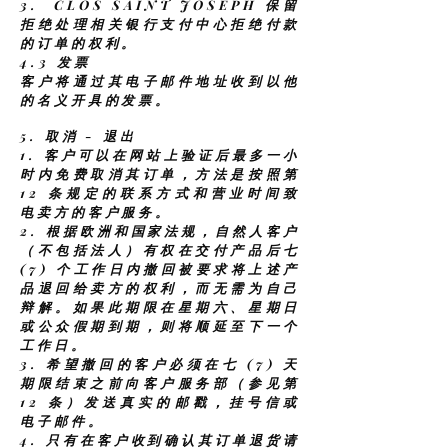
3.
CLOS SAINT JOSEPH 保留
拒绝处理相关银行支付中心拒绝付款
的订单的权利。
4.3 发票
客户将通过其电子邮件地址收到以他
的名义开具的发票。
5. 取消 - 退出
1.
客户可以在网站上验证后最多一小
时内免费取消其订单，方法是按照第
12 条规定的联系方式和营业时间致
电卖方的客户服务。
2.
根据欧洲和国家法规，自然人客户
（不包括法人）有权在交付产品后七
(7) 个工作日内撤回被要求将上述产
品退回给卖方的权利，而无需为自己
辩解。如果此期限在星期六、星期日
或公众假期到期，则将顺延至下一个
工作日。
3.
希望撤回的客户必须在七 (7) 天
期限结束之前向客户服务部（参见第
12 条）发送真实的邮戳，挂号信或
电子邮件。
4.
只有在客户收到确认其订单退货请