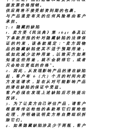
据发票价格报销。
供应商将不接受邮资到期的包裹。
与产品退货有关的任何风险将由客户
承担。
7.2 隐藏的缺陷
1.
卖方受《民法典》第 1641 条及以
下条款所指的针对隐藏缺陷的法律保
证的约束，该条款规定：“卖方因物
品的隐藏缺陷使其不适于预期用途，
或如此减少这种用途，以致买方如果
知道这些用途，就不会获得它，或者
只会给出更低的价格”。
2.
因此，从发现影响产品的潜在缺陷
起，客户有 6（六）个月的时间向卖
方发送请求，旨在从对可能影响产品
的潜在缺陷的保证中受益。
客户必须在发现上述缺陷后尽快提出
投诉。
3.
为了让卖方自己评估产品，请客户
根据将传达给他的条款将它们留给他
处理，并明确说明卖方将自费组织拆
除它们。
4.
如果隐藏缺陷涉及少于两瓶，客户