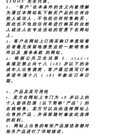
SIMON 先生代表。
2.
“客户”在本条件的含义内被理解
为通过本网站私下购买产品的任何自
然人或法人，不包括任何转售购买，
因此也不包括任何将进行购买的自然
人或法人在专业活动的背景下在网站
上。
3. 客户在网站上订阅采购订单意味着
后者毫无保留地接受这些一般销售条
件以及
服务条款
的网站。
4. 根据公共卫生法第 L. 3342-1
条规定禁止向十八 (18) 岁以下的未
成年人出售酒类，客户通过填写订单
承诺年满十八 ( 18) 年龄在订单日
期。
2. 产品及其可用性
1.
卖方在网站上专门为 18 岁以上的
个人提供烈酒（以下简称“产品”）的
在线销售。卖方可以自由选择网站上
出售的产品，并保留随时修改此选择
的权利。
2.
网站上出售的每张产品描述表都对
相关产品进行了详细描述。