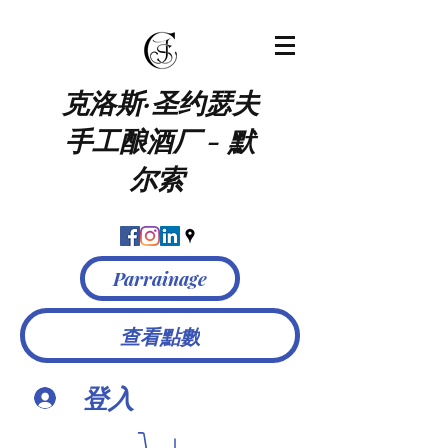
克洛斯·圣约瑟夫
手工酿酒厂
-
默
尔索
Parrainage
查看點數
登入