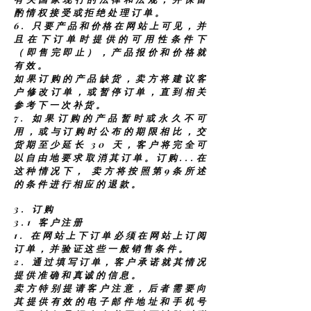
酌情权接受或拒绝处理订单。
6.
只要产品和价格在网站上可见，并
且在下订单时提供的可用性条件下
（即售完即止），产品报价和价格就
有效。
如果订购的产品缺货，卖方将建议客
户修改订单，或暂停订单，直到相关
参考下一次补货。
7.
如果订购的产品暂时或永久不可
用，或与订购时公布的期限相比，交
货期至少延长 30 天，客户将完全可
以自由地要求取消其订单。订购...在
这种情况下，
卖方将按照第9条所述
的条件进行相应的退款。
3. 订购
3.1 客户注册
1.
在网站上下订单必须在网站上订阅
订单，并验证这些一般销售条件。
2.
通过填写订单，客户承诺就其情况
提供准确和真诚的信息。
卖方特别提请客户注意，后者需要向
其提供有效的电子邮件地址和手机号