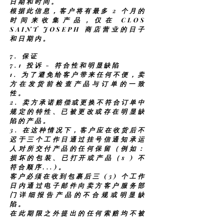
日期和时间。
根据此信息，客户将有最多 2 个月的
时间来收集产品，仅在 CLOS
SAINT JOSEPH 商店营业的日子
和日期内。
7. 保证
7.1 投诉 - 符合性和明显缺陷
1.
为了避免给客户带来任何不便，卖
方在发货前检查产品与订单的一致
性。
2.
卖方承诺赔偿或更换不符合订单中
规定的特性、已被更改或存在明显缺
陷的产品。
3.
在这种情况下，客户应在收货后不
迟于三个工作日通过挂号信通知承运
人对所交付产品的任何保留（例如：
损坏的包装、已打开或产品（s ) 不
符合顺序...)。
客户必须在收到包裹后三 (3) 个工作
日内通过电子邮件向卖方客户服务部
门详细报告产品的不合规或明显缺
陷。
在此期限之外提出的任何索赔均不被