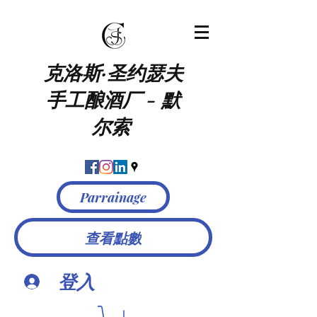
克洛斯·圣约瑟夫
手工酿酒厂
-
默
尔索
Parrainage
查看點數
登入