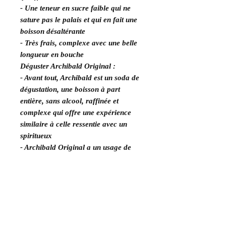
- Une teneur en sucre faible qui ne
sature pas le palais et qui en fait une
boisson désaltérante
- Très frais, complexe avec une belle
longueur en bouche
Déguster Archibald Original :
- Avant tout, Archibald est un soda de
dégustation, une boisson à part
entière, sans alcool, raffinée et
complexe qui offre une expérience
similaire à celle ressentie avec un
spiritueux
- Archibald Original a un usage de
tonic : mixer haut de gamme qui
sublime vos cocktails en mettant en
valeur le spiritueux et en renforçant
la complexité aromatique
Idéal sur nos deux recettes de gin,
Archibald Original accompagnera