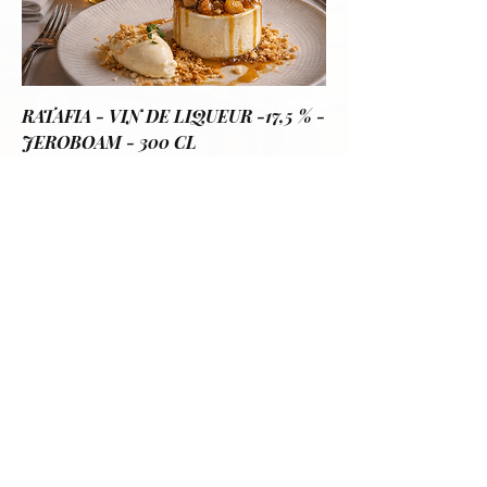
RATAFIA - VIN DE LIQUEUR -17,5 % -
JEROBOAM - 300 CL
価格
€205.00
カートに追加する
PAIEMENTS & LIVRAISONS
クロサンジョセフの蒸
留所
h