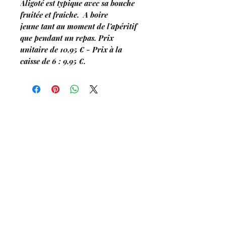
Aligoté est typique avec sa bouche
fruitée et fraiche. A boire
jeune tant au moment de l’apéritif
que pendant un repas. Prix
unitaire de 10,95 € - Prix à la
caisse de 6 : 9,95 €.
Distilleria Clos Saint
Josep
h
Artigiano - Distillatore
L'ABUSO DI ALCOOL È PERICOLOSO PER
LA SALUTE. I NOSTRI PRODOTTI DEVONO