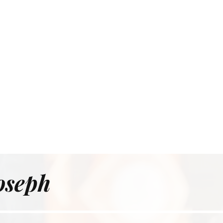
h
osep