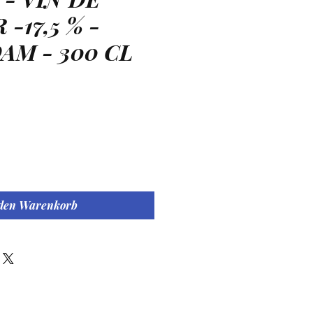
-17,5 % -
M - 300 CL
eis
 den Warenkorb