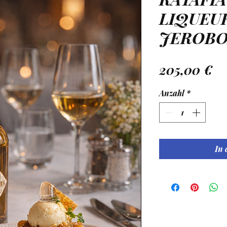
LIQUEUR 
JEROBOA
Pr
205,00 €
Anzahl
*
In