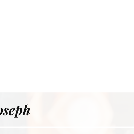
h
osep