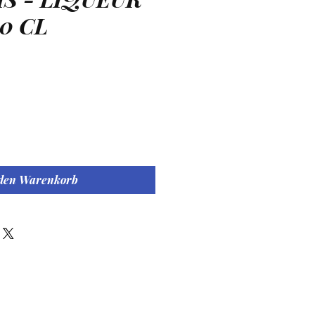
50 CL
is
 den Warenkorb