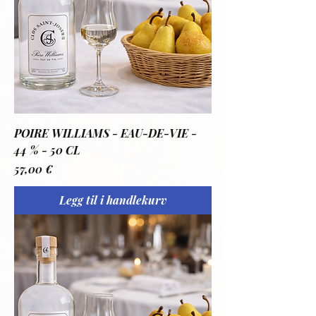
POIRE WILLIAMS - EAU-DE-VIE -
44 % - 50 CL
Pris
57,00 €
Legg til i handlekurv