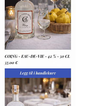
COING - EAU-DE-VIE - 42 % - 50 CL
Pris
57,00 €
Legg til i handlekurv