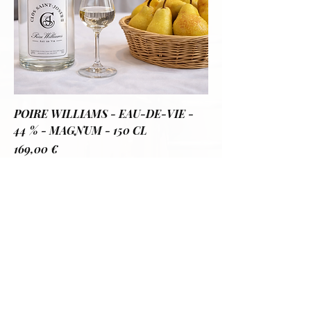
POIRE WILLIAMS - EAU-DE-VIE -
44 % - MAGNUM - 150 CL
Pris
169,00 €
Legg til i handlekurv
PAIEMENTS & LIVRAISONS