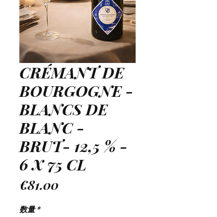
CRÉMANT DE
BOURGOGNE -
BLANCS DE
BLANC -
BRUT- 12,5 % -
6 X 75 CL
価
€81.00
格
数量
*