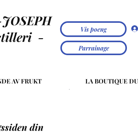
-JOSEPH
Vis poeng
illeri
-
Parrainage
NDE AV FRUKT
LA BOUTIQUE DU
gssiden din