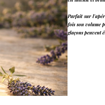
Parfait sur l'apé
fois son volume p
glaçons peuvent ê